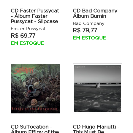
CD Faster Pussycat
CD Bad Company -
- Álbum Faster
Álbum Burnin
Pussycat - Slipcase
Bad Company
Faster Pussycat
R$ 79,77
R$ 69,77
EM ESTOQUE
EM ESTOQUE
CD Suffocation -
CD Hugo Mariutti -
Álbum Effigy of the
This Must Be