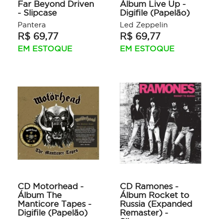
Far Beyond Driven
Álbum Live Up -
- Slipcase
Digifile (Papelão)
Pantera
Led Zeppelin
R$ 69,77
R$ 69,77
EM ESTOQUE
EM ESTOQUE
CD Motorhead -
CD Ramones -
Álbum The
Álbum Rocket to
Manticore Tapes -
Russia (Expanded
Digifile (Papelão)
Remaster) -