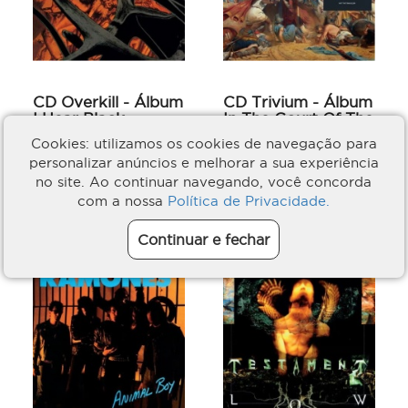
CD Overkill - Álbum
CD Trivium - Álbum
I Hear Black -
In The Court Of The
Slipcase
Dragon - Slipcase
Cookies: utilizamos os cookies de navegação para
Overkill
Trivium
personalizar anúncios e melhorar a sua experiência
R$ 62,77
R$ 62,77
no site. Ao continuar navegando, você concorda
com a nossa
Política de Privacidade.
EM ESTOQUE
EM ESTOQUE
Continuar e fechar