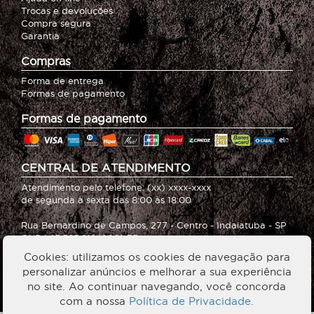
Trocas e devoluções
Compra segura
Garantia
Compras
Forma de entrega
Formas de pagamento
Formas de pagamento
CENTRAL DE ATENDIMENTO
Atendimento pelo telefone: (xx) xxxx-xxxx
de segunda à sexta das 8:00 às 18:00
Rua Bernardino de Campos, 277 - Centro - Indaiatuba - SP
CNPJ: 15.565.819/0001-73
Cookies: utilizamos os cookies de navegação para
Dúvidas sobre nossos produtos?
personalizar anúncios e melhorar a sua experiência
Entre em contato com nosso SAC:
no site. Ao continuar navegando, você concorda
loja@wikimetalstore.com.br
com a nossa
Política de Privacidade.