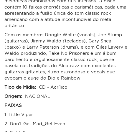
melódicas combinadas com riffs intensos. O disco
contém 10 faixas energéticas e carismáticas, cada uma
apresentando a fusão única do som classic rock
americano com a atitude inconfundível do metal
britânico.
Com os membros Doogie White (vocais), Joe Stump
(guitarras), Jimmy Waldo (teclados), Gary Shea
(baixo) e Larry Paterson (drums), e com Giles Lavery e
Waldo produzindo, Take No Prisoners é um álbum
barulhento e orgulhosamente classic rock, que se
baseia nas tradições do Alcatrazz com excelentes
guitarras gritantes, ritmo estrondoso e vocais que
evocam o auge do Dio e Rainbow.
Tipo de Mídia:
CD - Acrílico
Origem:
NACIONAL
FAIXAS
1. Little Viper
2. Don't Get Mad_Get Even